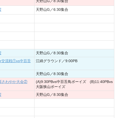
天野山G／8:30集合
習
天野山G／6:30集合
習
天野山G／8:30集合
r交流戦①vs中百舌
江綿グラウンド／9:00PB
天野山G／8:30集合
関西さわやか大会②
(A)9:30PBvs中百舌鳥ボーイズ (B)11:40PBvs
大阪狭山ボーイズ
習
天野山G／8:30集合