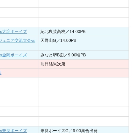
vs大淀ボーイズ
紀北農芸高校／14:00PB
ジュニア交流大会vs
天野山G／14:00PB
vs金岡ボーイズ
みなと堺B面／9:00頃PB
前日結果次第
習
vs奈良ボーイズ
奈良ボーイズG／6:00集合出発