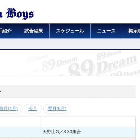
手紹介
試合結果
スケジュール
ニュース
掲示
ル
前月(4月)
今月
翌月(6月)
天野山G／8:30集合