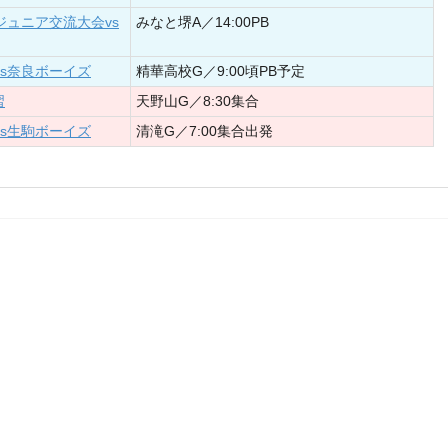
ジュニア交流大会vs
みなと堺A／14:00PB
vs奈良ボーイズ
精華高校G／9:00頃PB予定
習
天野山G／8:30集合
vs生駒ボーイズ
清滝G／7:00集合出発