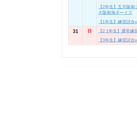
【2年生】五月阪南
大阪南海ボーイズ
【1年生】練習試合
31
日
【2,1年生】通常練
【3年生】練習試合