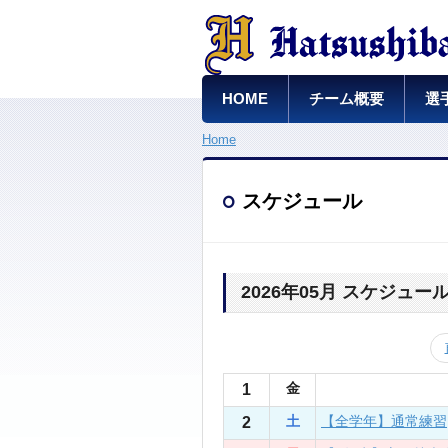
HOME
チーム概要
選
Home
スケジュール
2026年05月 スケジュー
1
金
2
土
【全学年】通常練習