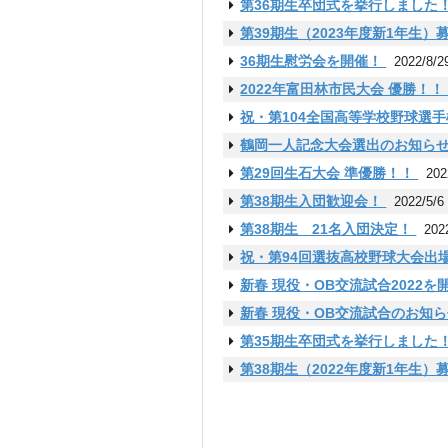
第36期生卒団式を挙行しました
第39期生（2023年度新1年生）
36期生慰労会を開催！
2022/8/2
2022年富田林市民大会 優勝！
祝・第104全国高等学校野球選
鶴岡一人記念大会選出のお知ら
第29回生石大会 準優勝！！
202
第38期生入団歓迎会！
2022/5/6
第38期生 21名入団決定！
202
祝・第94回選抜高校野球大会出
新春 現役・OB交流試合2022
新春 現役・OB交流試合のお知
第35期生卒団式を挙行しました
第38期生（2022年度新1年生）