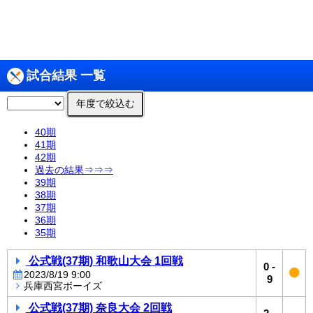
試合結果 一覧
年度で絞込む
40期
41期
42期
過去の結果⇒⇒⇒
39期
38期
37期
36期
35期
公式戦(37期) 和歌山大会 1回戦
0
-
2023/8/19 9:00
9
兵庫西宮ボーイズ
公式戦(37期) 奈良大会 2回戦